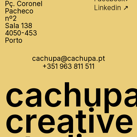
Pç. Coronel
Linkedin ↗
Pacheco
nº2
Sala 138
4050-453
Porto
cachupa@cachupa.pt
+351 963 811 511
cachup
creative