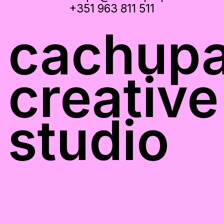
+351 963 811 511
cachup
creative
studio