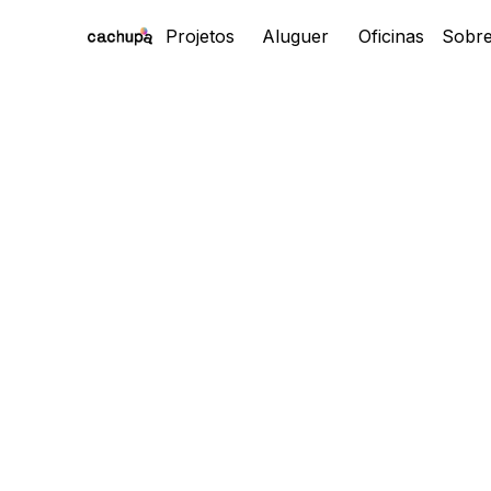
Projetos
Aluguer
Oficinas
Sobr
Proj
Alu
Ofic
Sobr
Cont