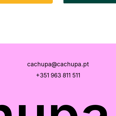
cachupa@cachupa.pt
+351 963 811 511
hupa