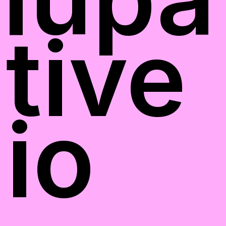
tive
io