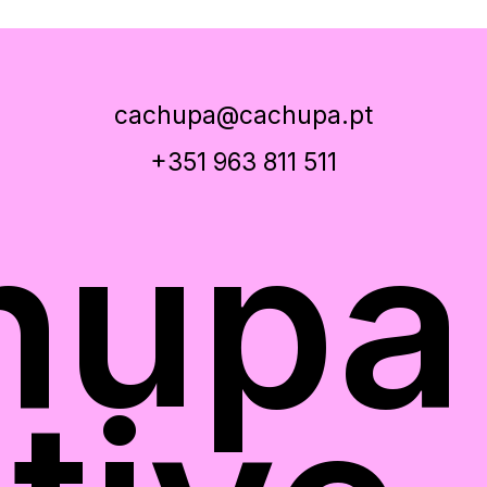
cachupa@cachupa.pt
+351 963 811 511
hupa