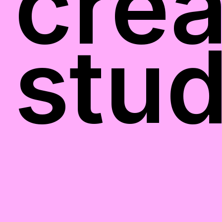
crea
stud