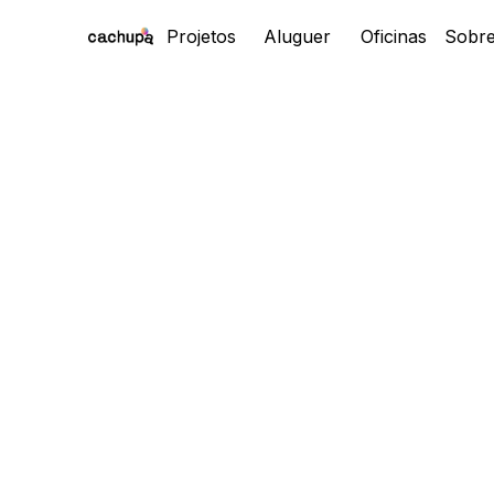
Projetos
Aluguer
Oficinas
Sobr
Proj
Alu
Ofic
Sobr
Cont