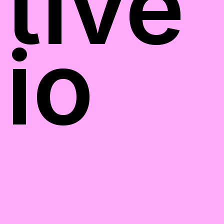
tive
io