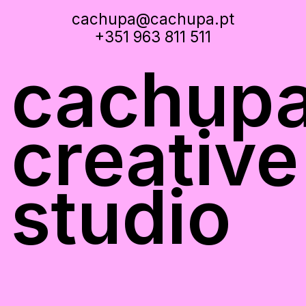
cachupa@cachupa.pt
+351 963 811 511
cachup
creative
studio