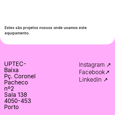
tactos
Estes são projetos nossos onde usamos este
equipamento.
upa@cachupa.pt
UPTEC-
Instagram ↗
Baixa
Facebook↗
Pç. Coronel
Linkedin ↗
Pacheco
nº2
Sala 138
4050-453
Porto