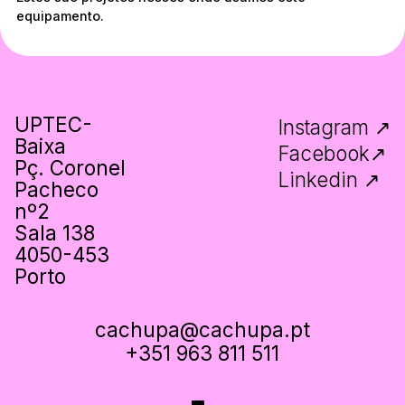
equipamento.
UPTEC-
Instagram ↗
Baixa
Facebook↗
Pç. Coronel
Linkedin ↗
Pacheco
nº2
Sala 138
4050-453
Porto
cachupa@cachupa.pt
+351 963 811 511